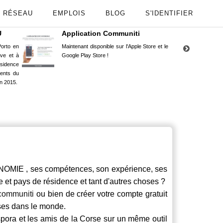
RÉSEAU
EMPLOIS
BLOG
S'IDENTIFIER
U
Application Communiti
RE
orto en
Maintenant disponible sur l'Apple Store et le
Situ
uve et à
Google Play Store !
Cors
ésidence
moin
ents du
Capu
n 2015.
stud
E , ses compétences, son expérience, ses
le et pays de résidence et tant d'autres choses ?
communiti
ou bien de créer votre compte gratuit
rses dans le monde.
spora et les amis de la Corse sur un même outil