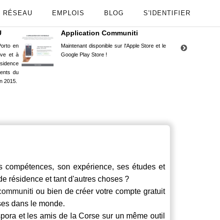
RÉSEAU
EMPLOIS
BLOG
S'IDENTIFIER
U
Application Communiti
RE
orto en
Maintenant disponible sur l'Apple Store et le
Situ
uve et à
Google Play Store !
Cors
ésidence
moin
ents du
Capu
n 2015.
stud
ompétences, son expérience, ses études et
 de résidence et tant d'autres choses ?
communiti
ou bien de créer votre compte gratuit
rses dans le monde.
spora et les amis de la Corse sur un même outil