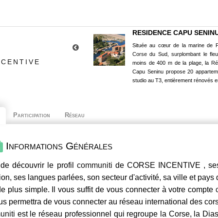
RESIDENCE CAPU SENIN
Située au cœur de la marine de P
Corse du Sud, surplombant le fle
NCENTIVE
moins de 400 m de la plage, la R
Capu Seninu propose 20 appartem
studio au T3, entièrement rénovés e
Participation
Réseau
Informations Générales
de découvrir le profil
communiti
de CORSE INCENTIVE , ses c
ion, ses langues parlées, son secteur d'activité, sa ville et pays
e plus simple. Il vous suffit de vous connecter à votre compte
us permettra de vous connecter au réseau international des co
niti
est le réseau professionnel qui regroupe la Corse, la Dia