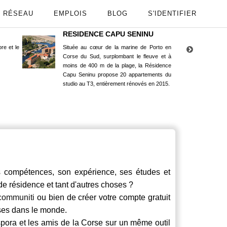
RÉSEAU
EMPLOIS
BLOG
S'IDENTIFIER
RESIDENCE CAPU SENINU
App
re et le
Située au cœur de la marine de Porto en
Maint
Corse du Sud, surplombant le fleuve et à
Goog
moins de 400 m de la plage, la Résidence
Capu Seninu propose 20 appartements du
studio au T3, entièrement rénovés en 2015.
ompétences, son expérience, ses études et
 de résidence et tant d'autres choses ?
communiti
ou bien de créer votre compte gratuit
rses dans le monde.
spora et les amis de la Corse sur un même outil