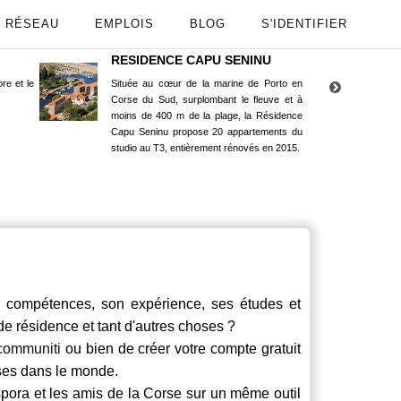
RÉSEAU
EMPLOIS
BLOG
S'IDENTIFIER
RESIDENCE CAPU SENINU
App
re et le
Située au cœur de la marine de Porto en
Maint
Corse du Sud, surplombant le fleuve et à
Goog
moins de 400 m de la plage, la Résidence
Capu Seninu propose 20 appartements du
studio au T3, entièrement rénovés en 2015.
compétences, son expérience, ses études et
 de résidence et tant d'autres choses ?
communiti
ou bien de créer votre compte gratuit
rses dans le monde.
spora et les amis de la Corse sur un même outil