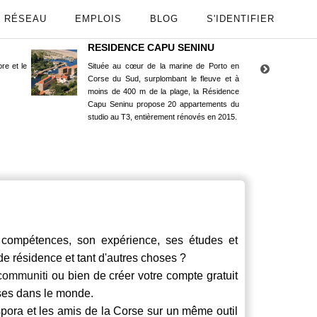
RÉSEAU
EMPLOIS
BLOG
S'IDENTIFIER
RESIDENCE CAPU SENINU
App
re et le
Située au cœur de la marine de Porto en
Maint
Corse du Sud, surplombant le fleuve et à
Goog
moins de 400 m de la plage, la Résidence
Capu Seninu propose 20 appartements du
studio au T3, entièrement rénovés en 2015.
ompétences, son expérience, ses études et
 de résidence et tant d'autres choses ?
communiti
ou bien de créer votre compte gratuit
rses dans le monde.
spora et les amis de la Corse sur un même outil