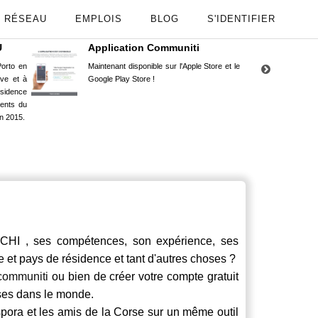
RÉSEAU
EMPLOIS
BLOG
S'IDENTIFIER
U
Application Communiti
RE
orto en
Maintenant disponible sur l'Apple Store et le
Situ
uve et à
Google Play Store !
Cors
ésidence
moin
ents du
Capu
n 2015.
stud
HI , ses compétences, son expérience, ses
le et pays de résidence et tant d'autres choses ?
communiti
ou bien de créer votre compte gratuit
rses dans le monde.
spora et les amis de la Corse sur un même outil