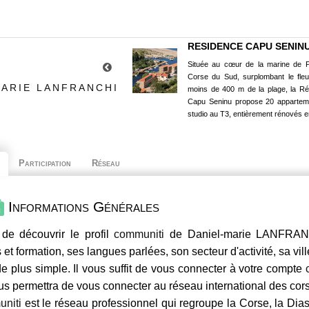
RESIDENCE CAPU SENIN
Située au cœur de la marine de P
Corse du Sud, surplombant le fle
MARIE LANFRANCHI
moins de 400 m de la plage, la R
Capu Seninu propose 20 appartem
studio au T3, entièrement rénovés e
Participation
Réseau
Informations Générales
de découvrir le profil
communiti
de Daniel-marie LANFRANC
 et formation, ses langues parlées, son secteur d'activité, sa vil
e plus simple. Il vous suffit de vous connecter à votre compte
us permettra de vous connecter au réseau international des co
niti
est le réseau professionnel qui regroupe la Corse, la Dia