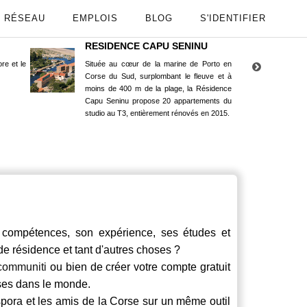
RÉSEAU
EMPLOIS
BLOG
S'IDENTIFIER
RESIDENCE CAPU SENINU
App
re et le
Située au cœur de la marine de Porto en
Maint
Corse du Sud, surplombant le fleuve et à
Goog
moins de 400 m de la plage, la Résidence
Capu Seninu propose 20 appartements du
studio au T3, entièrement rénovés en 2015.
ompétences, son expérience, ses études et
 de résidence et tant d'autres choses ?
communiti
ou bien de créer votre compte gratuit
rses dans le monde.
spora et les amis de la Corse sur un même outil