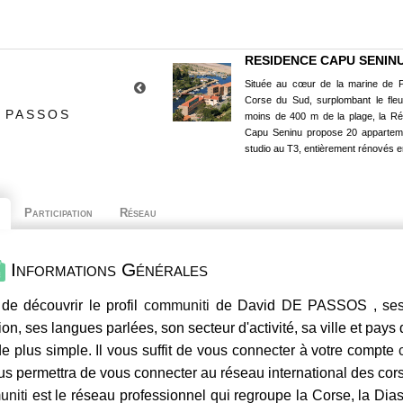
RESIDENCE CAPU SENIN
Située au cœur de la marine de P
Corse du Sud, surplombant le fle
E PASSOS
moins de 400 m de la plage, la R
Capu Seninu propose 20 appartem
studio au T3, entièrement rénovés e
Participation
Réseau
Informations Générales
de découvrir le profil
communiti
de David DE PASSOS , ses c
ion, ses langues parlées, son secteur d'activité, sa ville et pays
e plus simple. Il vous suffit de vous connecter à votre compte
us permettra de vous connecter au réseau international des co
niti
est le réseau professionnel qui regroupe la Corse, la Dia