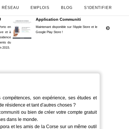
RÉSEAU
EMPLOIS
BLOG
S'IDENTIFIER
U
Application Communiti
RE
orto en
Maintenant disponible sur l'Apple Store et le
Situ
uve et à
Google Play Store !
Cors
ésidence
moin
ents du
Capu
n 2015.
stud
ompétences, son expérience, ses études et
 de résidence et tant d'autres choses ?
communiti
ou bien de créer votre compte gratuit
rses dans le monde.
spora et les amis de la Corse sur un même outil