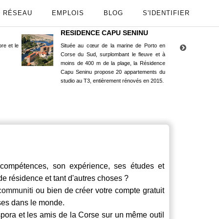
RÉSEAU
EMPLOIS
BLOG
S'IDENTIFIER
RESIDENCE CAPU SENINU
App
re et le
Située au cœur de la marine de Porto en
Maint
Corse du Sud, surplombant le fleuve et à
Goog
moins de 400 m de la plage, la Résidence
Capu Seninu propose 20 appartements du
studio au T3, entièrement rénovés en 2015.
mpétences, son expérience, ses études et
 de résidence et tant d'autres choses ?
communiti
ou bien de créer votre compte gratuit
rses dans le monde.
spora et les amis de la Corse sur un même outil