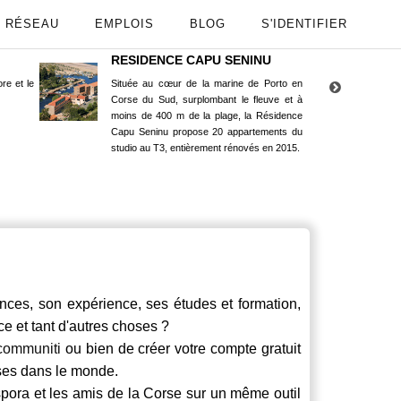
RÉSEAU
EMPLOIS
BLOG
S'IDENTIFIER
RESIDENCE CAPU SENINU
App
re et le
Située au cœur de la marine de Porto en
Maint
Corse du Sud, surplombant le fleuve et à
Goog
moins de 400 m de la plage, la Résidence
Capu Seninu propose 20 appartements du
studio au T3, entièrement rénovés en 2015.
ces, son expérience, ses études et formation,
ce et tant d'autres choses ?
communiti
ou bien de créer votre compte gratuit
rses dans le monde.
spora et les amis de la Corse sur un même outil