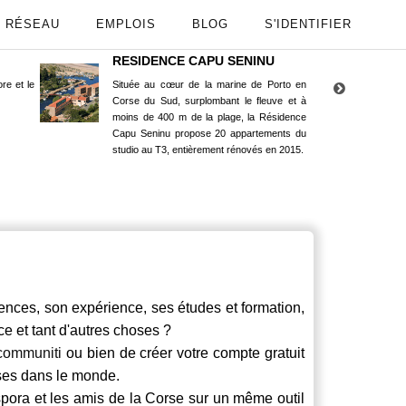
RÉSEAU
EMPLOIS
BLOG
S'IDENTIFIER
RESIDENCE CAPU SENINU
App
re et le
Située au cœur de la marine de Porto en
Maint
Corse du Sud, surplombant le fleuve et à
Goog
moins de 400 m de la plage, la Résidence
Capu Seninu propose 20 appartements du
studio au T3, entièrement rénovés en 2015.
nces, son expérience, ses études et formation,
ce et tant d'autres choses ?
communiti
ou bien de créer votre compte gratuit
rses dans le monde.
spora et les amis de la Corse sur un même outil