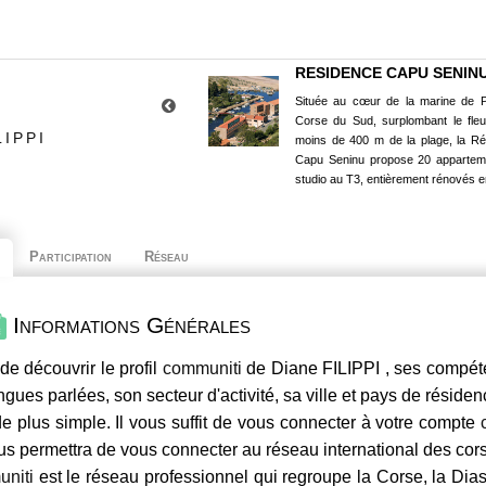
RESIDENCE CAPU SENIN
Située au cœur de la marine de P
Corse du Sud, surplombant le fle
IPPI
moins de 400 m de la plage, la R
Capu Seninu propose 20 appartem
studio au T3, entièrement rénovés e
Participation
Réseau
Informations Générales
de découvrir le profil
communiti
de Diane FILIPPI , ses compéte
ngues parlées, son secteur d'activité, sa ville et pays de résiden
e plus simple. Il vous suffit de vous connecter à votre compte
us permettra de vous connecter au réseau international des co
niti
est le réseau professionnel qui regroupe la Corse, la Dia