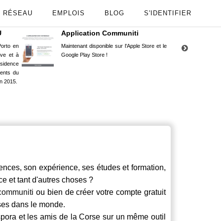
RÉSEAU
EMPLOIS
BLOG
S'IDENTIFIER
U
Application Communiti
RE
orto en
Maintenant disponible sur l'Apple Store et le
Situ
uve et à
Google Play Store !
Cors
ésidence
moin
ents du
Capu
n 2015.
stud
nces, son expérience, ses études et formation,
ce et tant d'autres choses ?
communiti
ou bien de créer votre compte gratuit
rses dans le monde.
spora et les amis de la Corse sur un même outil