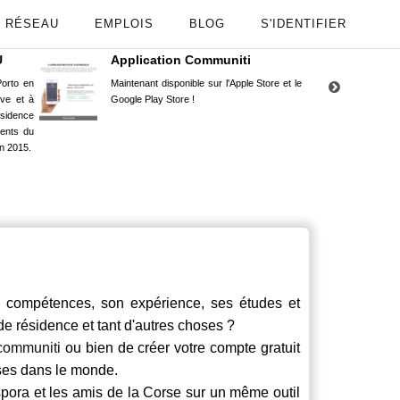
RÉSEAU
EMPLOIS
BLOG
S'IDENTIFIER
U
Application Communiti
RE
orto en
Maintenant disponible sur l'Apple Store et le
Situ
uve et à
Google Play Store !
Cors
ésidence
moin
ents du
Capu
n 2015.
stud
compétences, son expérience, ses études et
 de résidence et tant d'autres choses ?
communiti
ou bien de créer votre compte gratuit
rses dans le monde.
spora et les amis de la Corse sur un même outil