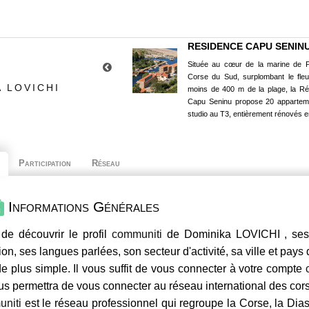
RESIDENCE CAPU SENIN
Située au cœur de la marine de P
Corse du Sud, surplombant le fle
 LOVICHI
moins de 400 m de la plage, la R
Capu Seninu propose 20 appartem
studio au T3, entièrement rénovés e
Participation
Réseau
Informations Générales
de découvrir le profil
communiti
de Dominika LOVICHI , ses 
ion, ses langues parlées, son secteur d'activité, sa ville et pays
e plus simple. Il vous suffit de vous connecter à votre compte
us permettra de vous connecter au réseau international des co
niti
est le réseau professionnel qui regroupe la Corse, la Dia