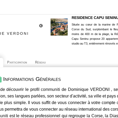
RESIDENCE CAPU SENIN
Située au cœur de la marine de P
Corse du Sud, surplombant le fle
UE VERDONI
moins de 400 m de la plage, la R
Capu Seninu propose 20 appartem
studio au T3, entièrement rénovés e
Participation
Réseau
Informations Générales
de découvrir le profil
communiti
de Dominique VERDONI , ses 
ion, ses langues parlées, son secteur d'activité, sa ville et pays
e plus simple. Il vous suffit de vous connecter à votre compte
us permettra de vous connecter au réseau international des co
niti
est le réseau professionnel qui regroupe la Corse, la Dia