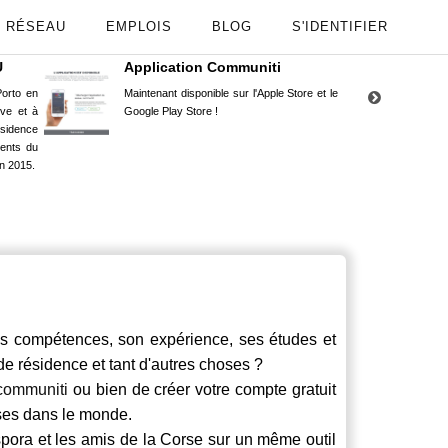
RÉSEAU
EMPLOIS
BLOG
S'IDENTIFIER
U
Application Communiti
RE
orto en
Maintenant disponible sur l'Apple Store et le
Situ
uve et à
Google Play Store !
Cors
ésidence
moin
ents du
Capu
n 2015.
stud
compétences, son expérience, ses études et
 de résidence et tant d'autres choses ?
communiti
ou bien de créer votre compte gratuit
rses dans le monde.
spora et les amis de la Corse sur un même outil