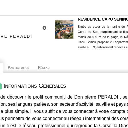
RESIDENCE CAPU SENIN
Située au cœur de la marine de P
Corse du Sud, surplombant le fle
RRE PERALDI
moins de 400 m de la plage, la R
Capu Seninu propose 20 appartem
studio au T3, entièrement rénovés e
Participation
Réseau
Informations Générales
de découvrir le profil
communiti
de Don pierre PERALDI , ses
ion, ses langues parlées, son secteur d'activité, sa ville et pays
e plus simple. Il vous suffit de vous connecter à votre compte
us permettra de vous connecter au réseau international des co
niti
est le réseau professionnel qui regroupe la Corse, la Dia