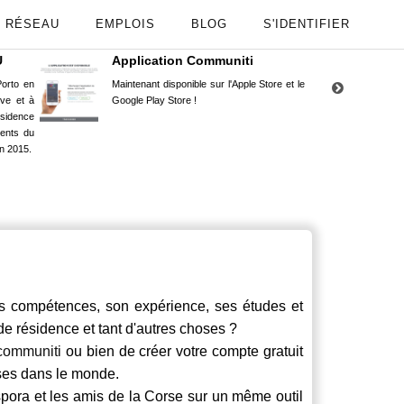
RÉSEAU
EMPLOIS
BLOG
S'IDENTIFIER
U
Application Communiti
RE
orto en
Maintenant disponible sur l'Apple Store et le
Situ
uve et à
Google Play Store !
Cors
ésidence
moin
ents du
Capu
n 2015.
stud
 compétences, son expérience, ses études et
 de résidence et tant d'autres choses ?
communiti
ou bien de créer votre compte gratuit
rses dans le monde.
spora et les amis de la Corse sur un même outil