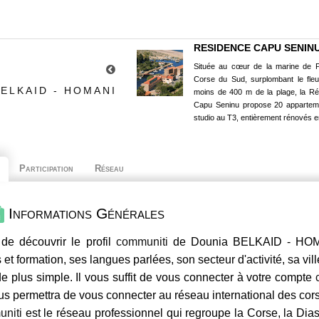
RESIDENCE CAPU SENIN
Située au cœur de la marine de P
Corse du Sud, surplombant le fle
ELKAID - HOMANI
moins de 400 m de la plage, la R
Capu Seninu propose 20 appartem
studio au T3, entièrement rénovés e
Participation
Réseau
Informations Générales
de découvrir le profil
communiti
de Dounia BELKAID - HOMAN
 et formation, ses langues parlées, son secteur d'activité, sa vil
e plus simple. Il vous suffit de vous connecter à votre compte
us permettra de vous connecter au réseau international des co
niti
est le réseau professionnel qui regroupe la Corse, la Dia