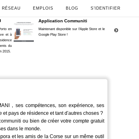
RÉSEAU
EMPLOIS
BLOG
S'IDENTIFIER
U
Application Communiti
RE
orto en
Maintenant disponible sur l'Apple Store et le
Situ
uve et à
Google Play Store !
Cors
ésidence
moin
ents du
Capu
n 2015.
stud
I , ses compétences, son expérience, ses
le et pays de résidence et tant d'autres choses ?
communiti
ou bien de créer votre compte gratuit
rses dans le monde.
spora et les amis de la Corse sur un même outil