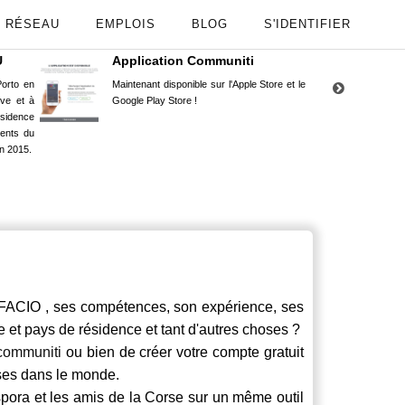
RÉSEAU
EMPLOIS
BLOG
S'IDENTIFIER
U
Application Communiti
RE
orto en
Maintenant disponible sur l'Apple Store et le
Situ
uve et à
Google Play Store !
Cors
ésidence
moin
ents du
Capu
n 2015.
stud
IO , ses compétences, son expérience, ses
le et pays de résidence et tant d'autres choses ?
communiti
ou bien de créer votre compte gratuit
rses dans le monde.
spora et les amis de la Corse sur un même outil