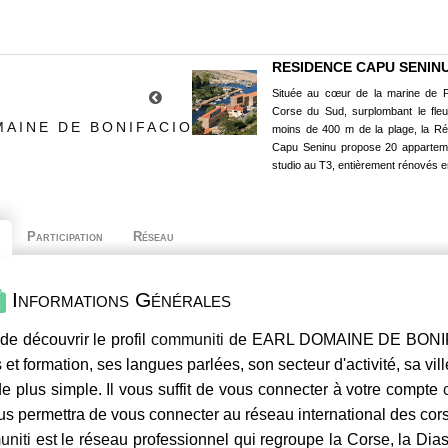
RESIDENCE CAPU SENIN
Située au cœur de la marine de P
Corse du Sud, surplombant le fle
MAINE DE BONIFACIO
moins de 400 m de la plage, la R
Capu Seninu propose 20 appartem
studio au T3, entièrement rénovés e
Participation
Réseau
Informations Générales
de découvrir le profil
communiti
de EARL DOMAINE DE BONIFAC
 et formation, ses langues parlées, son secteur d'activité, sa vil
e plus simple. Il vous suffit de vous connecter à votre compte
us permettra de vous connecter au réseau international des co
niti
est le réseau professionnel qui regroupe la Corse, la Dia