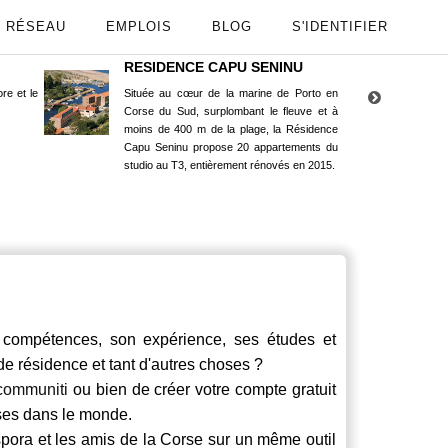
RÉSEAU
EMPLOIS
BLOG
S'IDENTIFIER
RESIDENCE CAPU SENINU
App
re et le
Située au cœur de la marine de Porto en
Maint
Corse du Sud, surplombant le fleuve et à
Goog
moins de 400 m de la plage, la Résidence
Capu Seninu propose 20 appartements du
studio au T3, entièrement rénovés en 2015.
ompétences, son expérience, ses études et
 de résidence et tant d'autres choses ?
communiti
ou bien de créer votre compte gratuit
rses dans le monde.
spora et les amis de la Corse sur un même outil