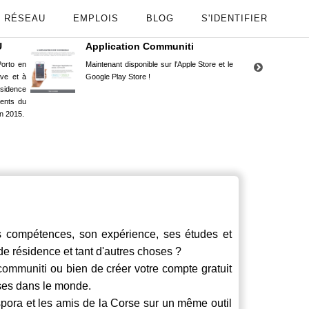
RÉSEAU
EMPLOIS
BLOG
S'IDENTIFIER
U
Application Communiti
RE
orto en
Maintenant disponible sur l'Apple Store et le
Situ
uve et à
Google Play Store !
Cors
ésidence
moin
ents du
Capu
n 2015.
stud
ompétences, son expérience, ses études et
 de résidence et tant d'autres choses ?
communiti
ou bien de créer votre compte gratuit
rses dans le monde.
spora et les amis de la Corse sur un même outil