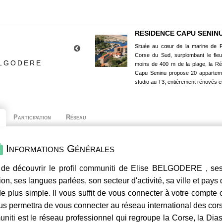
RESIDENCE CAPU SENIN
Située au cœur de la marine de P
Corse du Sud, surplombant le fle
ELGODERE
moins de 400 m de la plage, la R
Capu Seninu propose 20 appartem
studio au T3, entièrement rénovés e
Participation
Réseau
Informations Générales
de découvrir le profil
communiti
de Elise BELGODERE , ses c
ion, ses langues parlées, son secteur d'activité, sa ville et pays
e plus simple. Il vous suffit de vous connecter à votre compte
us permettra de vous connecter au réseau international des co
niti
est le réseau professionnel qui regroupe la Corse, la Dia