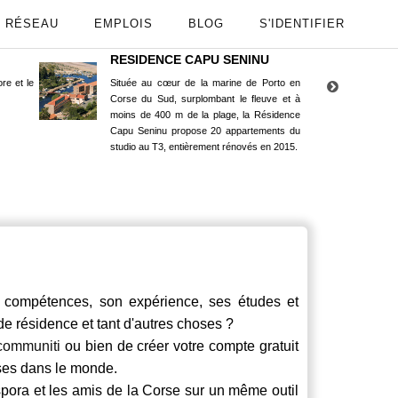
RÉSEAU
EMPLOIS
BLOG
S'IDENTIFIER
RESIDENCE CAPU SENINU
App
re et le
Située au cœur de la marine de Porto en
Maint
Corse du Sud, surplombant le fleuve et à
Goog
moins de 400 m de la plage, la Résidence
Capu Seninu propose 20 appartements du
studio au T3, entièrement rénovés en 2015.
ompétences, son expérience, ses études et
 de résidence et tant d'autres choses ?
communiti
ou bien de créer votre compte gratuit
rses dans le monde.
spora et les amis de la Corse sur un même outil