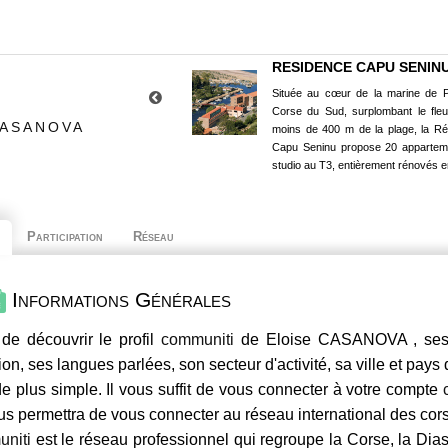
RESIDENCE CAPU SENIN
Située au cœur de la marine de P
Corse du Sud, surplombant le fle
CASANOVA
moins de 400 m de la plage, la R
Capu Seninu propose 20 appartem
studio au T3, entièrement rénovés e
Participation
Réseau
Informations Générales
de découvrir le profil
communiti
de Eloise CASANOVA , ses c
ion, ses langues parlées, son secteur d'activité, sa ville et pays
e plus simple. Il vous suffit de vous connecter à votre compte
us permettra de vous connecter au réseau international des co
niti
est le réseau professionnel qui regroupe la Corse, la Dia