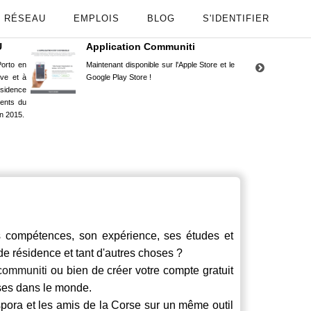
RÉSEAU
EMPLOIS
BLOG
S'IDENTIFIER
U
Application Communiti
RE
orto en
Maintenant disponible sur l'Apple Store et le
Situ
uve et à
Google Play Store !
Cors
ésidence
moin
ents du
Capu
n 2015.
stud
ompétences, son expérience, ses études et
 de résidence et tant d'autres choses ?
communiti
ou bien de créer votre compte gratuit
rses dans le monde.
spora et les amis de la Corse sur un même outil