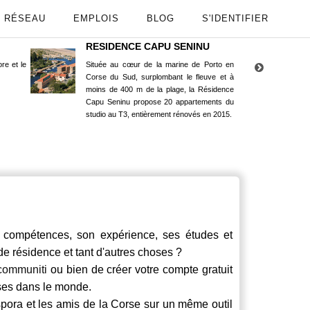
RÉSEAU
EMPLOIS
BLOG
S'IDENTIFIER
RESIDENCE CAPU SENINU
App
re et le
Située au cœur de la marine de Porto en
Maint
Corse du Sud, surplombant le fleuve et à
Goog
moins de 400 m de la plage, la Résidence
Capu Seninu propose 20 appartements du
studio au T3, entièrement rénovés en 2015.
mpétences, son expérience, ses études et
 de résidence et tant d'autres choses ?
communiti
ou bien de créer votre compte gratuit
rses dans le monde.
spora et les amis de la Corse sur un même outil