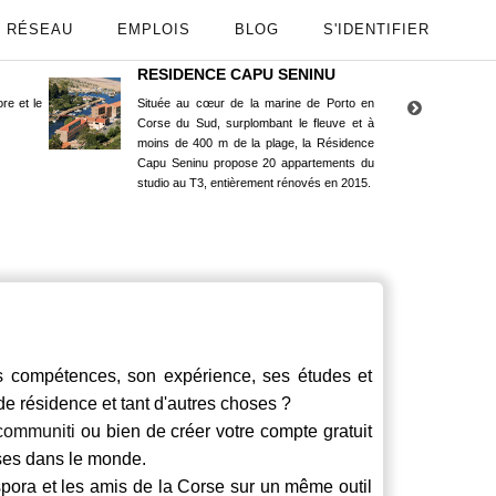
RÉSEAU
EMPLOIS
BLOG
S'IDENTIFIER
RESIDENCE CAPU SENINU
App
re et le
Située au cœur de la marine de Porto en
Maint
Corse du Sud, surplombant le fleuve et à
Goog
moins de 400 m de la plage, la Résidence
Capu Seninu propose 20 appartements du
studio au T3, entièrement rénovés en 2015.
compétences, son expérience, ses études et
 de résidence et tant d'autres choses ?
communiti
ou bien de créer votre compte gratuit
rses dans le monde.
spora et les amis de la Corse sur un même outil