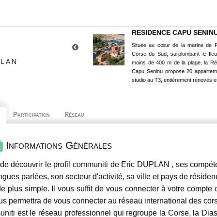
RESIDENCE CAPU SENIN
Située au cœur de la marine de P
Corse du Sud, surplombant le fle
PLAN
moins de 400 m de la plage, la R
Capu Seninu propose 20 appartem
studio au T3, entièrement rénovés e
Participation
Réseau
Informations Générales
de découvrir le profil
communiti
de Eric DUPLAN , ses compéten
ngues parlées, son secteur d'activité, sa ville et pays de résiden
e plus simple. Il vous suffit de vous connecter à votre compte
us permettra de vous connecter au réseau international des co
niti
est le réseau professionnel qui regroupe la Corse, la Dia