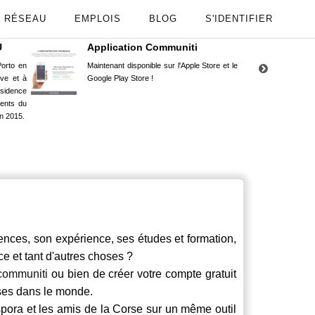
RÉSEAU
EMPLOIS
BLOG
S'IDENTIFIER
U
Application Communiti
RE
orto en
Maintenant disponible sur l'Apple Store et le
Situ
uve et à
Google Play Store !
Cors
ésidence
moin
ents du
Capu
n 2015.
stud
ces, son expérience, ses études et formation,
ce et tant d'autres choses ?
communiti
ou bien de créer votre compte gratuit
rses dans le monde.
spora et les amis de la Corse sur un même outil