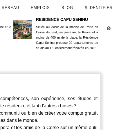
RÉSEAU
EMPLOIS
BLOG
S'IDENTIFIER
RESIDENCE CAPU SENINU
App
re et le
Située au cœur de la marine de Porto en
Maint
Corse du Sud, surplombant le fleuve et à
Goog
moins de 400 m de la plage, la Résidence
Capu Seninu propose 20 appartements du
studio au T3, entièrement rénovés en 2015.
ompétences, son expérience, ses études et
 de résidence et tant d'autres choses ?
communiti
ou bien de créer votre compte gratuit
rses dans le monde.
spora et les amis de la Corse sur un même outil