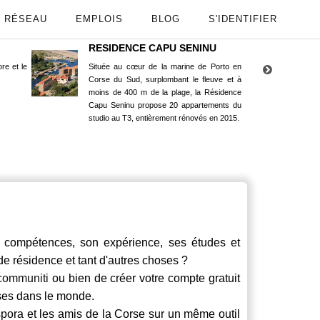
RÉSEAU
EMPLOIS
BLOG
S'IDENTIFIER
RESIDENCE CAPU SENINU
App
re et le
Située au cœur de la marine de Porto en
Maint
Corse du Sud, surplombant le fleuve et à
Goog
moins de 400 m de la plage, la Résidence
Capu Seninu propose 20 appartements du
studio au T3, entièrement rénovés en 2015.
mpétences, son expérience, ses études et
 de résidence et tant d'autres choses ?
communiti
ou bien de créer votre compte gratuit
rses dans le monde.
spora et les amis de la Corse sur un même outil