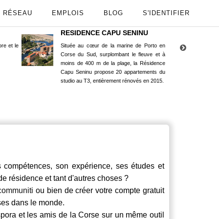
RÉSEAU
EMPLOIS
BLOG
S'IDENTIFIER
RESIDENCE CAPU SENINU
App
re et le
Située au cœur de la marine de Porto en
Maint
Corse du Sud, surplombant le fleuve et à
Goog
moins de 400 m de la plage, la Résidence
Capu Seninu propose 20 appartements du
studio au T3, entièrement rénovés en 2015.
 compétences, son expérience, ses études et
 de résidence et tant d'autres choses ?
communiti
ou bien de créer votre compte gratuit
rses dans le monde.
spora et les amis de la Corse sur un même outil