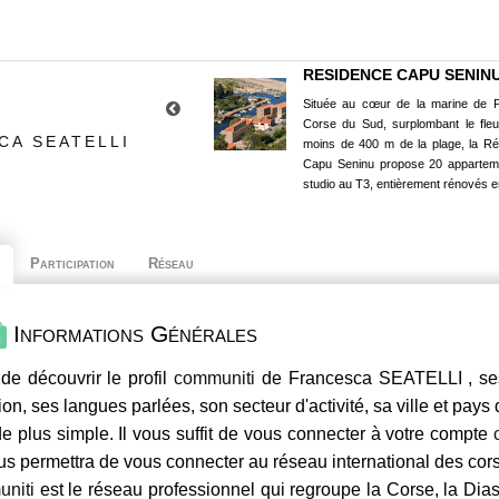
RESIDENCE CAPU SENIN
Située au cœur de la marine de P
Corse du Sud, surplombant le fle
CA SEATELLI
moins de 400 m de la plage, la R
Capu Seninu propose 20 appartem
studio au T3, entièrement rénovés e
Participation
Réseau
Informations Générales
de découvrir le profil
communiti
de Francesca SEATELLI , ses
ion, ses langues parlées, son secteur d'activité, sa ville et pays
e plus simple. Il vous suffit de vous connecter à votre compte
us permettra de vous connecter au réseau international des co
niti
est le réseau professionnel qui regroupe la Corse, la Dia