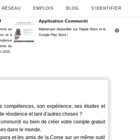
RÉSEAU
EMPLOIS
BLOG
S'IDENTIFIER
U
Application Communiti
RE
orto en
Maintenant disponible sur l'Apple Store et le
Situ
uve et à
Google Play Store !
Cors
ésidence
moin
ents du
Capu
n 2015.
stud
 compétences, son expérience, ses études et
 de résidence et tant d'autres choses ?
communiti
ou bien de créer votre compte gratuit
rses dans le monde.
spora et les amis de la Corse sur un même outil