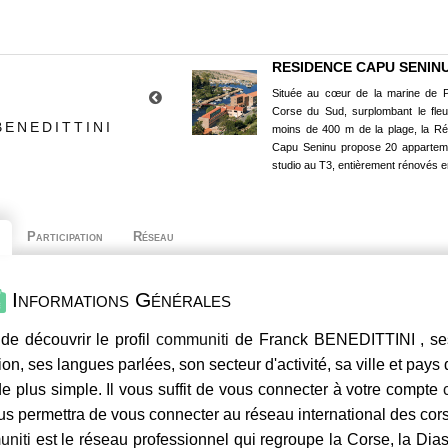
RESIDENCE CAPU SENIN
Située au cœur de la marine de P
Corse du Sud, surplombant le fle
BENEDITTINI
moins de 400 m de la plage, la R
Capu Seninu propose 20 appartem
studio au T3, entièrement rénovés e
Participation
Réseau
Informations Générales
de découvrir le profil
communiti
de Franck BENEDITTINI , ses
ion, ses langues parlées, son secteur d'activité, sa ville et pays
e plus simple. Il vous suffit de vous connecter à votre compte
us permettra de vous connecter au réseau international des co
niti
est le réseau professionnel qui regroupe la Corse, la Dia