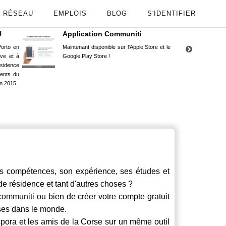
RÉSEAU
EMPLOIS
BLOG
S'IDENTIFIER
U
Application Communiti
RE
orto en
Maintenant disponible sur l'Apple Store et le
Situ
uve et à
Google Play Store !
Cors
ésidence
moin
ents du
Capu
n 2015.
stud
 compétences, son expérience, ses études et
 de résidence et tant d'autres choses ?
communiti
ou bien de créer votre compte gratuit
rses dans le monde.
spora et les amis de la Corse sur un même outil