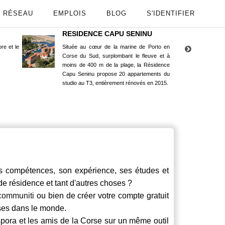
RÉSEAU
EMPLOIS
BLOG
S'IDENTIFIER
RESIDENCE CAPU SENINU
App
re et le
Située au cœur de la marine de Porto en
Maint
Corse du Sud, surplombant le fleuve et à
Goog
moins de 400 m de la plage, la Résidence
Capu Seninu propose 20 appartements du
studio au T3, entièrement rénovés en 2015.
compétences, son expérience, ses études et
 de résidence et tant d'autres choses ?
communiti
ou bien de créer votre compte gratuit
rses dans le monde.
spora et les amis de la Corse sur un même outil