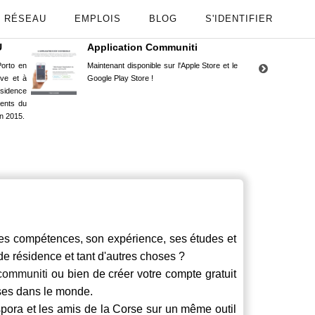
RÉSEAU
EMPLOIS
BLOG
S'IDENTIFIER
U
Application Communiti
RE
orto en
Maintenant disponible sur l'Apple Store et le
Situ
uve et à
Google Play Store !
Cors
ésidence
moin
ents du
Capu
n 2015.
stud
s compétences, son expérience, ses études et
 de résidence et tant d'autres choses ?
communiti
ou bien de créer votre compte gratuit
rses dans le monde.
spora et les amis de la Corse sur un même outil