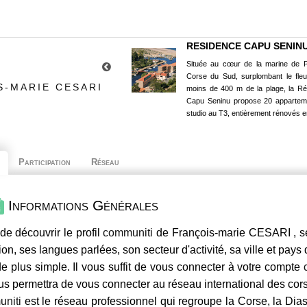
RESIDENCE CAPU SENIN
Située au cœur de la marine de P
Corse du Sud, surplombant le fle
S-MARIE CESARI
moins de 400 m de la plage, la R
Capu Seninu propose 20 appartem
studio au T3, entièrement rénovés e
Participation
Réseau
Informations Générales
de découvrir le profil
communiti
de François-marie CESARI , se
ion, ses langues parlées, son secteur d'activité, sa ville et pays
e plus simple. Il vous suffit de vous connecter à votre compte
us permettra de vous connecter au réseau international des co
niti
est le réseau professionnel qui regroupe la Corse, la Dia