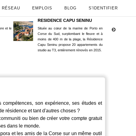
RÉSEAU
EMPLOIS
BLOG
S'IDENTIFIER
RESIDENCE CAPU SENINU
App
re et le
Située au cœur de la marine de Porto en
Maint
Corse du Sud, surplombant le fleuve et à
Goog
moins de 400 m de la plage, la Résidence
Capu Seninu propose 20 appartements du
studio au T3, entièrement rénovés en 2015.
compétences, son expérience, ses études et
 de résidence et tant d'autres choses ?
communiti
ou bien de créer votre compte gratuit
rses dans le monde.
spora et les amis de la Corse sur un même outil