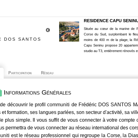
RESIDENCE CAPU SENIN
Située au cœur de la marine de P
Corse du Sud, surplombant le fle
C DOS SANTOS
moins de 400 m de la plage, la R
Capu Seninu propose 20 appartem
studio au T3, entièrement rénovés e
Participation
Réseau
Informations Générales
de découvrir le profil
communiti
de Frédéric DOS SANTOS MATI
 et formation, ses langues parlées, son secteur d'activité, sa vil
e plus simple. Il vous suffit de vous connecter à votre compte
us permettra de vous connecter au réseau international des co
niti
est le réseau professionnel qui regroupe la Corse, la Dia