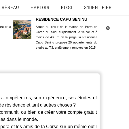
RÉSEAU
EMPLOIS
BLOG
S'IDENTIFIER
RESIDENCE CAPU SENINU
App
re et le
Située au cœur de la marine de Porto en
Maint
Corse du Sud, surplombant le fleuve et à
Goog
moins de 400 m de la plage, la Résidence
Capu Seninu propose 20 appartements du
studio au T3, entièrement rénovés en 2015.
compétences, son expérience, ses études et
 de résidence et tant d'autres choses ?
communiti
ou bien de créer votre compte gratuit
rses dans le monde.
spora et les amis de la Corse sur un même outil