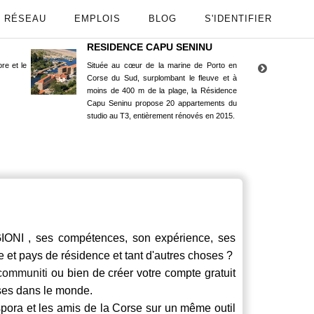
RÉSEAU
EMPLOIS
BLOG
S'IDENTIFIER
RESIDENCE CAPU SENINU
App
re et le
Située au cœur de la marine de Porto en
Maint
Corse du Sud, surplombant le fleuve et à
Goog
moins de 400 m de la plage, la Résidence
Capu Seninu propose 20 appartements du
studio au T3, entièrement rénovés en 2015.
ONI , ses compétences, son expérience, ses
le et pays de résidence et tant d'autres choses ?
communiti
ou bien de créer votre compte gratuit
rses dans le monde.
spora et les amis de la Corse sur un même outil