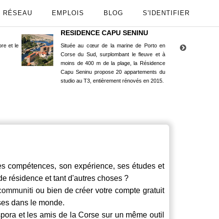
RÉSEAU
EMPLOIS
BLOG
S'IDENTIFIER
RESIDENCE CAPU SENINU
App
re et le
Située au cœur de la marine de Porto en
Maint
Corse du Sud, surplombant le fleuve et à
Goog
moins de 400 m de la plage, la Résidence
Capu Seninu propose 20 appartements du
studio au T3, entièrement rénovés en 2015.
 compétences, son expérience, ses études et
 de résidence et tant d'autres choses ?
communiti
ou bien de créer votre compte gratuit
rses dans le monde.
spora et les amis de la Corse sur un même outil