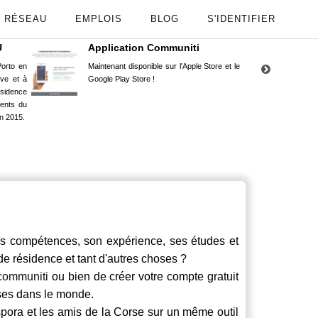
RÉSEAU
EMPLOIS
BLOG
S'IDENTIFIER
U
Application Communiti
RE
orto en
Maintenant disponible sur l'Apple Store et le
Situ
uve et à
Google Play Store !
Cors
ésidence
moin
ents du
Capu
n 2015.
stud
compétences, son expérience, ses études et
 de résidence et tant d'autres choses ?
communiti
ou bien de créer votre compte gratuit
rses dans le monde.
spora et les amis de la Corse sur un même outil