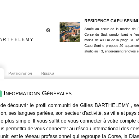
RESIDENCE CAPU SENIN
Située au cœur de la marine de P
Corse du Sud, surplombant le fle
BARTHELEMY
moins de 400 m de la plage, la R
Capu Seninu propose 20 appartem
studio au T3, entièrement rénovés e
Participation
Réseau
Informations Générales
de découvrir le profil
communiti
de Gilles BARTHELEMY , ses 
ion, ses langues parlées, son secteur d'activité, sa ville et pays
e plus simple. Il vous suffit de vous connecter à votre compte
us permettra de vous connecter au réseau international des co
niti
est le réseau professionnel qui regroupe la Corse, la Dia