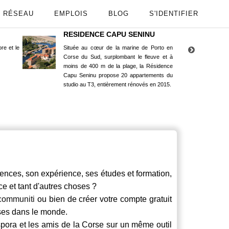
RÉSEAU
EMPLOIS
BLOG
S'IDENTIFIER
RESIDENCE CAPU SENINU
App
re et le
Située au cœur de la marine de Porto en
Maint
Corse du Sud, surplombant le fleuve et à
Goog
moins de 400 m de la plage, la Résidence
Capu Seninu propose 20 appartements du
studio au T3, entièrement rénovés en 2015.
ces, son expérience, ses études et formation,
ce et tant d'autres choses ?
communiti
ou bien de créer votre compte gratuit
rses dans le monde.
spora et les amis de la Corse sur un même outil