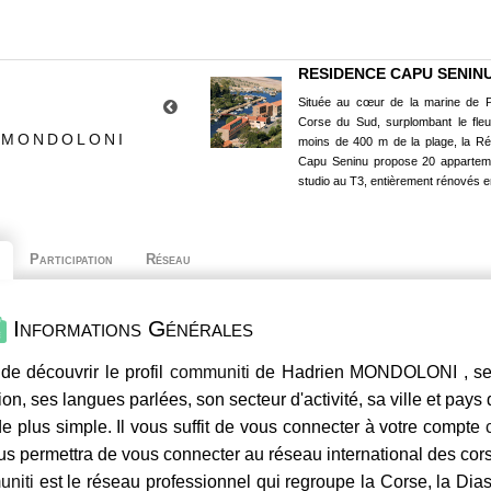
RESIDENCE CAPU SENIN
Située au cœur de la marine de P
Corse du Sud, surplombant le fle
 MONDOLONI
moins de 400 m de la plage, la R
Capu Seninu propose 20 appartem
studio au T3, entièrement rénovés e
Participation
Réseau
Informations Générales
de découvrir le profil
communiti
de Hadrien MONDOLONI , ses 
ion, ses langues parlées, son secteur d'activité, sa ville et pays
e plus simple. Il vous suffit de vous connecter à votre compte
us permettra de vous connecter au réseau international des co
niti
est le réseau professionnel qui regroupe la Corse, la Dia