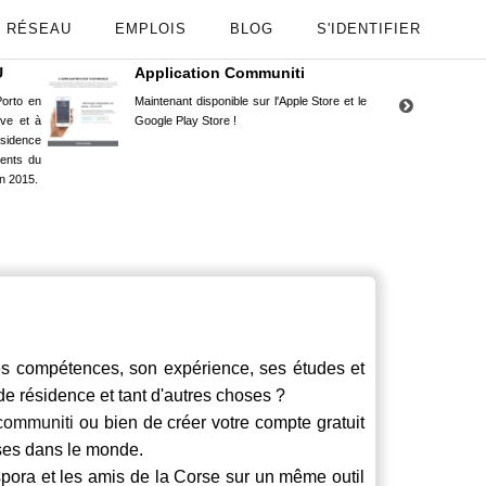
RÉSEAU
EMPLOIS
BLOG
S'IDENTIFIER
U
Application Communiti
RE
orto en
Maintenant disponible sur l'Apple Store et le
Situ
uve et à
Google Play Store !
Cors
ésidence
moin
ents du
Capu
n 2015.
stud
compétences, son expérience, ses études et
 de résidence et tant d'autres choses ?
communiti
ou bien de créer votre compte gratuit
rses dans le monde.
spora et les amis de la Corse sur un même outil