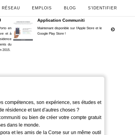
RÉSEAU
EMPLOIS
BLOG
S'IDENTIFIER
U
Application Communiti
RE
orto en
Maintenant disponible sur l'Apple Store et le
Situ
uve et à
Google Play Store !
Cors
ésidence
moin
ents du
Capu
n 2015.
stud
 compétences, son expérience, ses études et
 de résidence et tant d'autres choses ?
communiti
ou bien de créer votre compte gratuit
rses dans le monde.
spora et les amis de la Corse sur un même outil