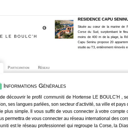
RESIDENCE CAPU SENIN
Située au cœur de la marine de P
Corse du Sud, surplombant le fle
E LE BOULC'H
moins de 400 m de la plage, la R
Capu Seninu propose 20 appartem
studio au T3, entièrement rénovés e
Participation
Réseau
Informations Générales
de découvrir le profil
communiti
de Hortense LE BOULC'H , ses
ion, ses langues parlées, son secteur d'activité, sa ville et pays
e plus simple. Il vous suffit de vous connecter à votre compte
us permettra de vous connecter au réseau international des co
niti
est le réseau professionnel qui regroupe la Corse, la Dia