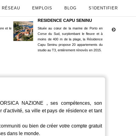
RÉSEAU
EMPLOIS
BLOG
S'IDENTIFIER
RESIDENCE CAPU SENINU
App
re et le
Située au cœur de la marine de Porto en
Maint
Corse du Sud, surplombant le fleuve et à
Goog
moins de 400 m de la plage, la Résidence
Capu Seninu propose 20 appartements du
studio au T3, entièrement rénovés en 2015.
RSICA NAZIONE , ses compétences, son
d'activité, sa ville et pays de résidence et tant
communiti
ou bien de créer votre compte gratuit
rses dans le monde.