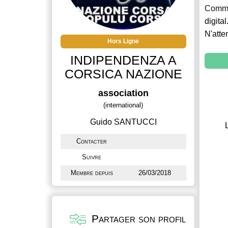
Commu
digital
N'atte
Hors Ligne
INDIPENDENZA A
CORSICA NAZIONE
association
(international)
Guido SANTUCCI
Contacter
Suivre
Membre depuis
26/03/2018
Partager son profil