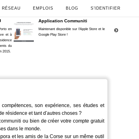
RÉSEAU
EMPLOIS
BLOG
S'IDENTIFIER
U
Application Communiti
RE
orto en
Maintenant disponible sur l'Apple Store et le
Situ
uve et à
Google Play Store !
Cors
ésidence
moin
ents du
Capu
n 2015.
stud
 compétences, son expérience, ses études et
 de résidence et tant d'autres choses ?
communiti
ou bien de créer votre compte gratuit
rses dans le monde.
spora et les amis de la Corse sur un même outil