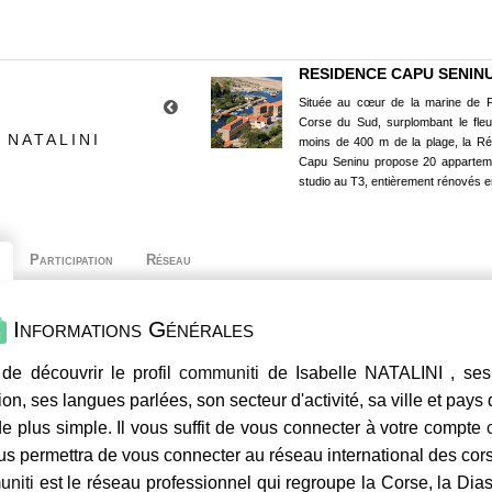
RESIDENCE CAPU SENIN
Située au cœur de la marine de P
Corse du Sud, surplombant le fle
 NATALINI
moins de 400 m de la plage, la R
Capu Seninu propose 20 appartem
studio au T3, entièrement rénovés e
Participation
Réseau
Informations Générales
de découvrir le profil
communiti
de Isabelle NATALINI , ses
ion, ses langues parlées, son secteur d'activité, sa ville et pays
e plus simple. Il vous suffit de vous connecter à votre compte
us permettra de vous connecter au réseau international des co
niti
est le réseau professionnel qui regroupe la Corse, la Dia