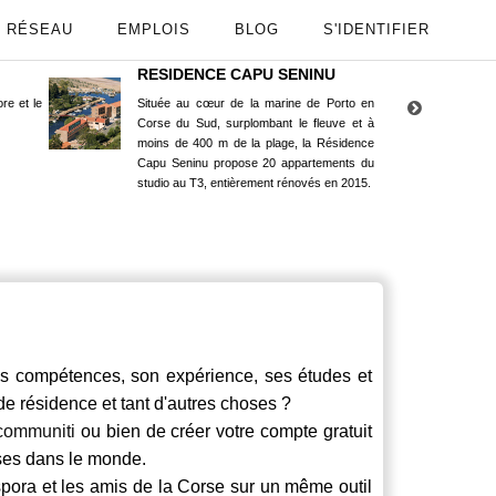
RÉSEAU
EMPLOIS
BLOG
S'IDENTIFIER
RESIDENCE CAPU SENINU
App
re et le
Située au cœur de la marine de Porto en
Maint
Corse du Sud, surplombant le fleuve et à
Goog
moins de 400 m de la plage, la Résidence
Capu Seninu propose 20 appartements du
studio au T3, entièrement rénovés en 2015.
compétences, son expérience, ses études et
 de résidence et tant d'autres choses ?
communiti
ou bien de créer votre compte gratuit
rses dans le monde.
spora et les amis de la Corse sur un même outil