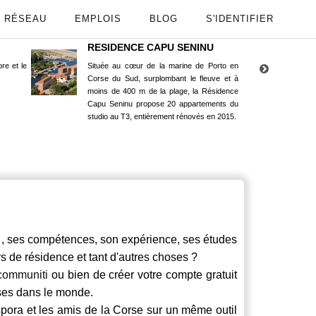
RÉSEAU
EMPLOIS
BLOG
S'IDENTIFIER
RESIDENCE CAPU SENINU
App
re et le
Située au cœur de la marine de Porto en
Maint
Corse du Sud, surplombant le fleuve et à
Goog
moins de 400 m de la plage, la Résidence
Capu Seninu propose 20 appartements du
studio au T3, entièrement rénovés en 2015.
ses compétences, son expérience, ses études
ays de résidence et tant d'autres choses ?
communiti
ou bien de créer votre compte gratuit
rses dans le monde.
spora et les amis de la Corse sur un même outil