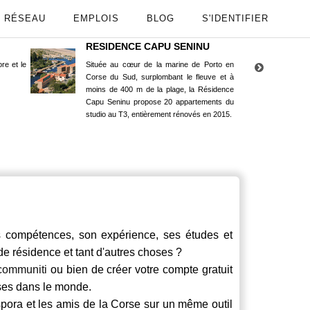
RÉSEAU
EMPLOIS
BLOG
S'IDENTIFIER
RESIDENCE CAPU SENINU
App
re et le
Située au cœur de la marine de Porto en
Maint
Corse du Sud, surplombant le fleuve et à
Goog
moins de 400 m de la plage, la Résidence
Capu Seninu propose 20 appartements du
studio au T3, entièrement rénovés en 2015.
ompétences, son expérience, ses études et
 de résidence et tant d'autres choses ?
communiti
ou bien de créer votre compte gratuit
rses dans le monde.
spora et les amis de la Corse sur un même outil