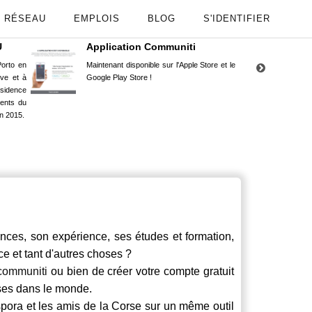
RÉSEAU
EMPLOIS
BLOG
S'IDENTIFIER
U
Application Communiti
RE
orto en
Maintenant disponible sur l'Apple Store et le
Situ
uve et à
Google Play Store !
Cors
ésidence
moin
ents du
Capu
n 2015.
stud
nces, son expérience, ses études et formation,
ce et tant d'autres choses ?
communiti
ou bien de créer votre compte gratuit
rses dans le monde.
spora et les amis de la Corse sur un même outil