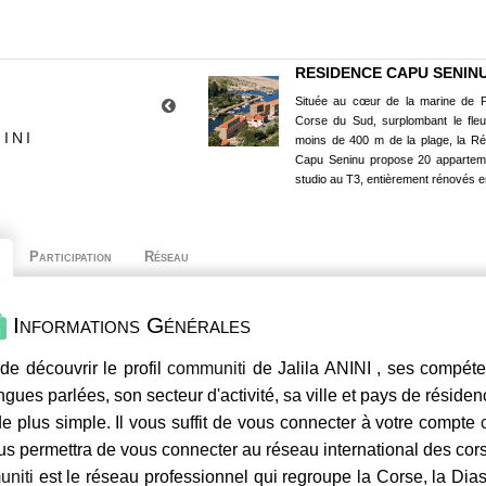
RESIDENCE CAPU SENIN
Située au cœur de la marine de P
Corse du Sud, surplombant le fle
INI
moins de 400 m de la plage, la R
Capu Seninu propose 20 appartem
studio au T3, entièrement rénovés e
Participation
Réseau
Informations Générales
de découvrir le profil
communiti
de Jalila ANINI , ses compéte
ngues parlées, son secteur d'activité, sa ville et pays de résiden
e plus simple. Il vous suffit de vous connecter à votre compte
us permettra de vous connecter au réseau international des co
niti
est le réseau professionnel qui regroupe la Corse, la Dia