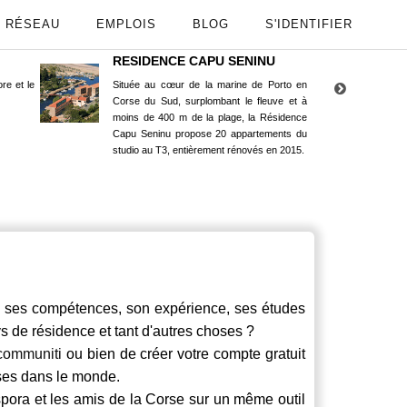
RÉSEAU
EMPLOIS
BLOG
S'IDENTIFIER
RESIDENCE CAPU SENINU
App
re et le
Située au cœur de la marine de Porto en
Maint
Corse du Sud, surplombant le fleuve et à
Goog
moins de 400 m de la plage, la Résidence
Capu Seninu propose 20 appartements du
studio au T3, entièrement rénovés en 2015.
ses compétences, son expérience, ses études
ays de résidence et tant d'autres choses ?
communiti
ou bien de créer votre compte gratuit
rses dans le monde.
spora et les amis de la Corse sur un même outil