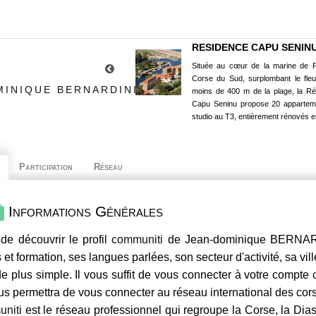
RESIDENCE CAPU SENIN
Située au cœur de la marine de P
Corse du Sud, surplombant le fle
MINIQUE BERNARDINI
moins de 400 m de la plage, la R
Capu Seninu propose 20 appartem
studio au T3, entièrement rénovés e
Participation
Réseau
Informations Générales
de découvrir le profil
communiti
de Jean-dominique BERNARDI
 et formation, ses langues parlées, son secteur d'activité, sa vil
e plus simple. Il vous suffit de vous connecter à votre compte
us permettra de vous connecter au réseau international des co
niti
est le réseau professionnel qui regroupe la Corse, la Dia