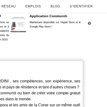
RÉSEAU
EMPLOIS
BLOG
S'IDENTIFIER
U
Application Communiti
RE
orto en
Maintenant disponible sur l'Apple Store et le
Situ
uve et à
Google Play Store !
Cors
ésidence
moin
ents du
Capu
n 2015.
stud
NI , ses compétences, son expérience, ses
le et pays de résidence et tant d'autres choses ?
communiti
ou bien de créer votre compte gratuit
rses dans le monde.
spora et les amis de la Corse sur un même outil