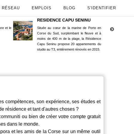
RÉSEAU
EMPLOIS
BLOG
S'IDENTIFIER
RESIDENCE CAPU SENINU
App
re et le
Située au cœur de la marine de Porto en
Maint
Corse du Sud, surplombant le fleuve et à
Goog
moins de 400 m de la plage, la Résidence
Capu Seninu propose 20 appartements du
studio au T3, entièrement rénovés en 2015.
s compétences, son expérience, ses études et
 de résidence et tant d'autres choses ?
communiti
ou bien de créer votre compte gratuit
rses dans le monde.
spora et les amis de la Corse sur un même outil