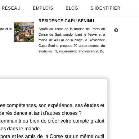
RÉSEAU
EMPLOIS
BLOG
S'IDENTIFIER
RESIDENCE CAPU SENINU
App
re et le
Située au cœur de la marine de Porto en
Maint
Corse du Sud, surplombant le fleuve et à
Goog
moins de 400 m de la plage, la Résidence
Capu Seninu propose 20 appartements du
studio au T3, entièrement rénovés en 2015.
es compétences, son expérience, ses études et
 de résidence et tant d'autres choses ?
communiti
ou bien de créer votre compte gratuit
rses dans le monde.
spora et les amis de la Corse sur un même outil